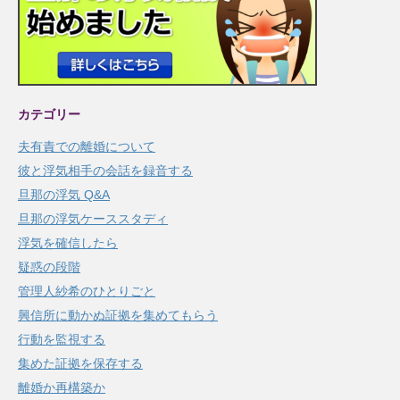
カテゴリー
夫有責での離婚について
彼と浮気相手の会話を録音する
旦那の浮気 Q&A
旦那の浮気ケーススタディ
浮気を確信したら
疑惑の段階
管理人紗希のひとりごと
興信所に動かぬ証拠を集めてもらう
行動を監視する
集めた証拠を保存する
離婚か再構築か