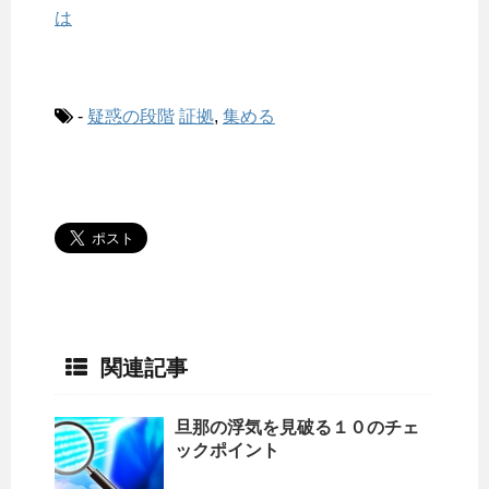
は
-
疑惑の段階
証拠
,
集める
関連記事
旦那の浮気を見破る１０のチェ
ックポイント