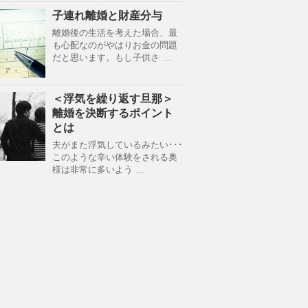
子連れ離婚と財産分与
離婚後の生活を考えた場合、最
も心配なのがやはりお金の問題
だと思います。もし子供さ …
＜浮気を繰り返す旦那＞
離婚を決断するポイント
とは
夫がまた浮気しているみたい･･･
このような辛い体験をされる奥
様は非常に多いよう …