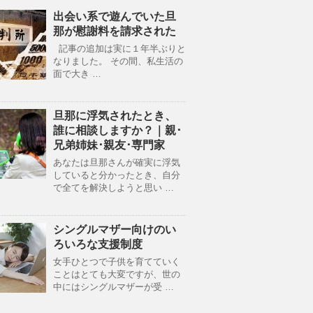
出会い系で遊んでいた旦
那が慰謝料を請求された
記事の追加は実に１年半ぶりと
なりました。 その間、私生活の
面で大き …
旦那に浮気されたとき、
誰に相談しますか？｜親･
兄弟姉妹･親友･専門家
あなたは旦那さんが確実に浮気
していると分かったとき、自分
で全てを解決しようと思い …
シングルマザー向けのい
ろいろな支援制度
女手ひとつで子供を育てていく
ことはとても大変ですが、世の
中にはシングルマザーが受 …