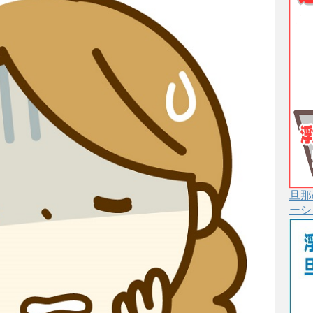
旦那
ーシ