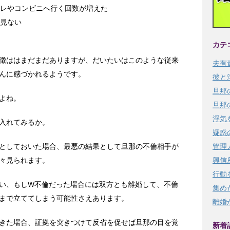
レやコンビニへ行く回数が増えた
見ない
カテ
徴ははまだまだありますが、だいたいはこのような従来
夫有
んに感づかれるようです。
彼と
旦那
よね。
旦那
浮気
入れてみるか。
疑惑
としておいた場合、最悪の結果として旦那の不倫相手が
管理
々見られます。
興信
行動
い、もしW不倫だった場合には双方とも離婚して、不倫
集め
まで立ててしまう可能性さえあります。
離婚
きた場合、証拠を突きつけて反省を促せば旦那の目を覚
新着