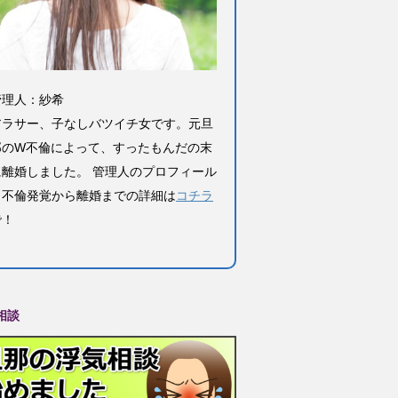
管理人：紗希
アラサー、子なしバツイチ女です。元旦
那のW不倫によって、すったもんだの末
に離婚しました。 管理人のプロフィール
と不倫発覚から離婚までの詳細は
コチラ
で！
相談