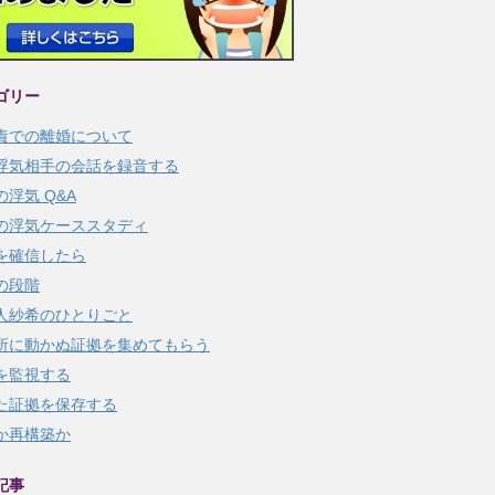
ゴリー
責での離婚について
浮気相手の会話を録音する
の浮気 Q&A
の浮気ケーススタディ
を確信したら
の段階
人紗希のひとりごと
所に動かぬ証拠を集めてもらう
を監視する
た証拠を保存する
か再構築か
記事