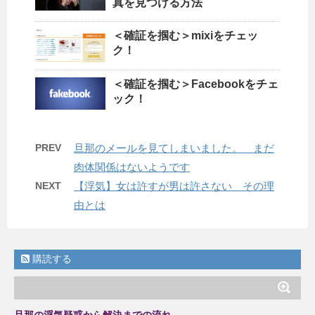
真を見つける方法
＜確証を掴む＞mixiをチェッ
ク！
＜確証を掴む＞Facebookをチェ
ック！
PREV
旦那のメールを見てしまいました。 まだ
肉体関係はないようです
NEXT
【浮気】女は許すが男は許さない その理
由とは
購読する
旦那の浮気疑惑から解決までの流れ