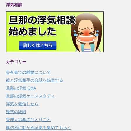
浮気相談
カテゴリー
夫有責での離婚について
彼と浮気相手の会話を録音する
旦那の浮気 Q&A
旦那の浮気ケーススタディ
浮気を確信したら
疑惑の段階
管理人紗希のひとりごと
興信所に動かぬ証拠を集めてもらう