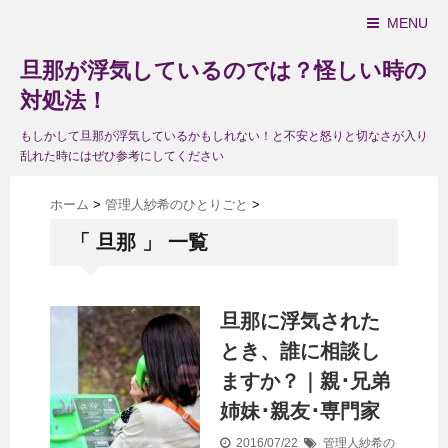
MENU
旦那が浮気しているのでは？怪しい時の
対処法！
もしかして旦那が浮気しているかもしれない！と不安と怒りと切なさが入り
乱れた時にはぜひ参考にしてください
ホーム
>
管理人紗希のひとりごと
>
「 旦那 」 一覧
旦那に浮気された
とき、誰に相談し
ますか？｜親･兄弟
姉妹･親友･専門家
2016/07/22
管理人紗希の