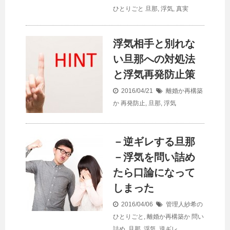
ひとりごと
旦那
,
浮気
,
真実
浮気相手と別れな
い旦那への対処法
と浮気再発防止策
2016/04/21
離婚か再構築
か
再発防止
,
旦那
,
浮気
－逆ギレする旦那
－浮気を問い詰め
たら口論になって
しまった
2016/04/06
管理人紗希の
ひとりごと
,
離婚か再構築か
問い
詰め
,
旦那
,
浮気
,
逆ギレ