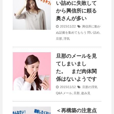
い詰めに失敗して
から興信所に頼る
奥さんが多い
2015/11/22
興信所に動か
ぬ証拠を集めてもらう
問い詰め
,
旦那
,
浮気
旦那のメールを見
てしまいまし
た。 まだ肉体関
係はないようです
2015/11/12
旦那の浮気
Q&A
メール
,
旦那
,
盗み見
＜再構築の注意点