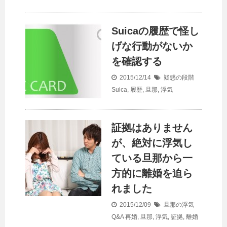
Suicaの履歴で怪し
げな行動がないか
を確認する
2015/12/14
疑惑の段階
Suica
,
履歴
,
旦那
,
浮気
証拠はありません
が、絶対に浮気し
ている旦那から一
方的に離婚を迫ら
れました
2015/12/09
旦那の浮気
Q&A
再婚
,
旦那
,
浮気
,
証拠
,
離婚