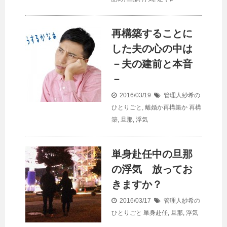
再構築することに
した夫の心の中は
－夫の建前と本音
－
2016/03/19
管理人紗希の
ひとりごと
,
離婚か再構築か
再構
築
,
旦那
,
浮気
単身赴任中の旦那
の浮気 放ってお
きますか？
2016/03/17
管理人紗希の
ひとりごと
単身赴任
,
旦那
,
浮気