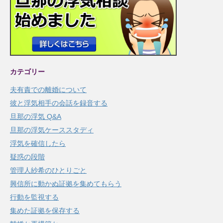
カテゴリー
夫有責での離婚について
彼と浮気相手の会話を録音する
旦那の浮気 Q&A
旦那の浮気ケーススタディ
浮気を確信したら
疑惑の段階
管理人紗希のひとりごと
興信所に動かぬ証拠を集めてもらう
行動を監視する
集めた証拠を保存する