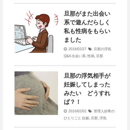
旦那がまた出会い
系で遊んだらしく
私も性病をもらい
ました
2016/02/27
旦那の浮気
Q&A
出会い系
,
性病
,
旦那
旦那の浮気相手が
妊娠してしまった
みたい どうすれ
ば？！
2016/02/02
管理人紗希の
ひとりごと
妊娠
,
旦那
,
浮気