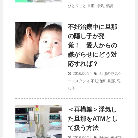
ひとりごと
旦那
,
浮気
,
相談
不妊治療中に旦那
の隠し子が発
覚！ 愛人からの
嫌がらせにどう対
応すれば？
2016/06/24
旦那の浮気ケ
ーススタディ
不妊治療
,
旦那
,
隠
し子
＜再構築＞浮気し
た旦那をATMとし
て扱う方法
2016/06/24
離婚か再構築