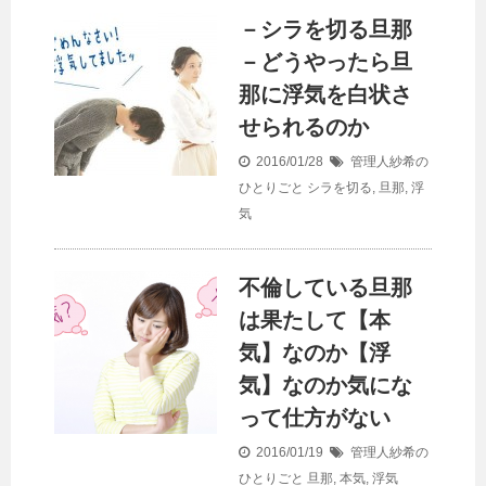
－シラを切る旦那
－どうやったら旦
那に浮気を白状さ
せられるのか
2016/01/28
管理人紗希の
ひとりごと
シラを切る
,
旦那
,
浮
気
不倫している旦那
は果たして【本
気】なのか【浮
気】なのか気にな
って仕方がない
2016/01/19
管理人紗希の
ひとりごと
旦那
,
本気
,
浮気