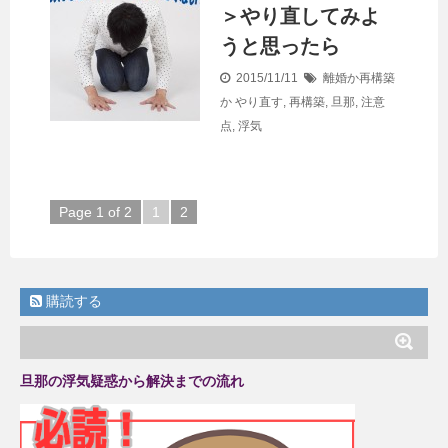
＞やり直してみよ
うと思ったら
2015/11/11
離婚か再構築
か
やり直す
,
再構築
,
旦那
,
注意
点
,
浮気
Page 1 of 2
1
2
購読する
旦那の浮気疑惑から解決までの流れ