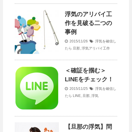
浮気のアリバイ工
作を見破る二つの
事例
2015/11/26
浮気を確信し
たら
旦那
,
浮気アリバイ工作
＜確証を掴む＞
LINEをチェック！
2015/11/25
浮気を確信し
たら
LINE
,
旦那
,
浮気
【旦那の浮気】問