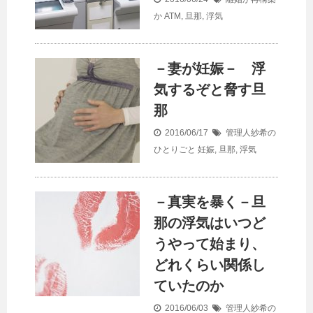
か
ATM
,
旦那
,
浮気
－妻が妊娠－ 浮
気するぞと脅す旦
那
2016/06/17
管理人紗希の
ひとりごと
妊娠
,
旦那
,
浮気
－真実を暴く－旦
那の浮気はいつど
うやって始まり、
どれくらい関係し
ていたのか
2016/06/03
管理人紗希の