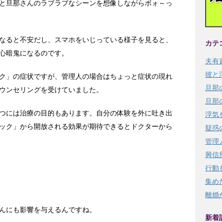
と旦那さんのラブラブなシーンを想像しながらボォ～っ
なると不安だし、スマホをいじっている様子を見ると、
カテ
心暗鬼になるのです。
夫有
彼と
ク」の症状ですが、管理人の場合はちょっと症状の現れ
旦那
ウンセリングを受けていました。
旦那
つには治療の目的もあります。自分の体験を外に吐き出
浮気
ック」から開放される効果が期待できるとドクターから
疑惑
管理
興信
行動
集め
離婚
んにも影響を与えるんですね。
新着