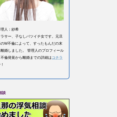
管理人：紗希
アラサー、子なしバツイチ女です。元旦
那のW不倫によって、すったもんだの末
に離婚しました。 管理人のプロフィール
と不倫発覚から離婚までの詳細は
コチラ
で！
相談