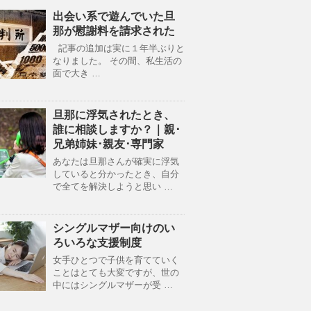
出会い系で遊んでいた旦
那が慰謝料を請求された
記事の追加は実に１年半ぶりと
なりました。 その間、私生活の
面で大き …
旦那に浮気されたとき、
誰に相談しますか？｜親･
兄弟姉妹･親友･専門家
あなたは旦那さんが確実に浮気
していると分かったとき、自分
で全てを解決しようと思い …
シングルマザー向けのい
ろいろな支援制度
女手ひとつで子供を育てていく
ことはとても大変ですが、世の
中にはシングルマザーが受 …