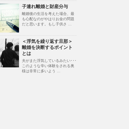
子連れ離婚と財産分与
離婚後の生活を考えた場合、最
も心配なのがやはりお金の問題
だと思います。もし子供さ …
＜浮気を繰り返す旦那＞
離婚を決断するポイント
とは
夫がまた浮気しているみたい･･･
このような辛い体験をされる奥
様は非常に多いよう …