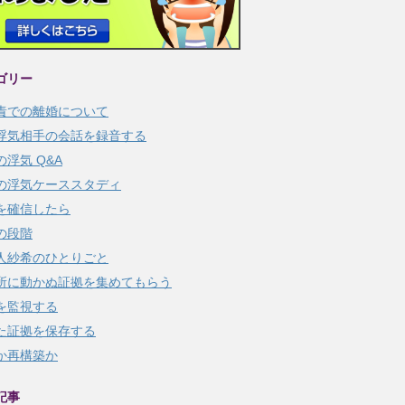
ゴリー
責での離婚について
浮気相手の会話を録音する
の浮気 Q&A
の浮気ケーススタディ
を確信したら
の段階
人紗希のひとりごと
所に動かぬ証拠を集めてもらう
を監視する
た証拠を保存する
か再構築か
記事