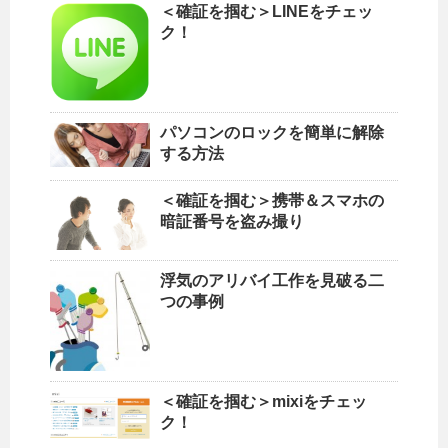
＜確証を掴む＞LINEをチェッ
ク！
パソコンのロックを簡単に解除
する方法
＜確証を掴む＞携帯＆スマホの
暗証番号を盗み撮り
浮気のアリバイ工作を見破る二
つの事例
＜確証を掴む＞mixiをチェッ
ク！