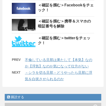
＜確証を掴む＞Facebookをチェ
ック！
＜確証を掴む＞携帯＆スマホの
暗証番号を解除
＜確証を掴む＞twitterをチェッ
ク！
PREV
不倫している旦那は果たして【本気】なの
か【浮気】なのか気になって仕方がない
NEXT
－シラを切る旦那－どうやったら旦那に浮
気を白状させられるのか
購読する