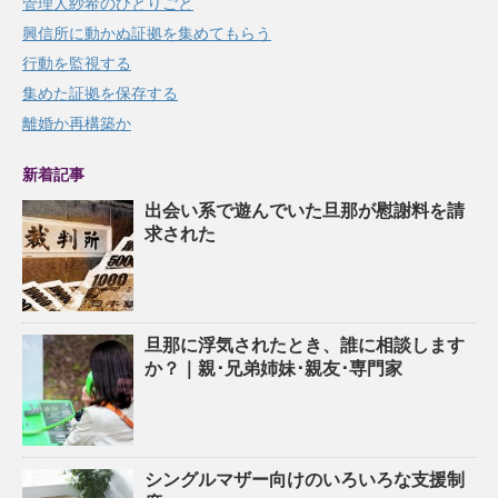
管理人紗希のひとりごと
興信所に動かぬ証拠を集めてもらう
行動を監視する
集めた証拠を保存する
離婚か再構築か
新着記事
出会い系で遊んでいた旦那が慰謝料を請
求された
旦那に浮気されたとき、誰に相談します
か？｜親･兄弟姉妹･親友･専門家
シングルマザー向けのいろいろな支援制