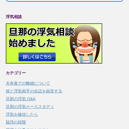
浮気相談
カテゴリー
夫有責での離婚について
彼と浮気相手の会話を録音する
旦那の浮気 Q&A
旦那の浮気ケーススタディ
浮気を確信したら
疑惑の段階