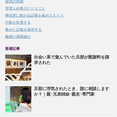
疑惑の段階
管理人紗希のひとりごと
興信所に動かぬ証拠を集めてもらう
行動を監視する
集めた証拠を保存する
離婚か再構築か
新着記事
出会い系で遊んでいた旦那が慰謝料を請
求された
旦那に浮気されたとき、誰に相談します
か？｜親･兄弟姉妹･親友･専門家