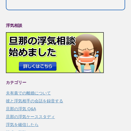
浮気相談
カテゴリー
夫有責での離婚について
彼と浮気相手の会話を録音する
旦那の浮気 Q&A
旦那の浮気ケーススタディ
浮気を確信したら