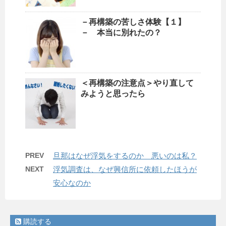
－再構築の苦しさ体験【１】
－ 本当に別れたの？
＜再構築の注意点＞やり直して
みようと思ったら
PREV
旦那はなぜ浮気をするのか 悪いのは私？
NEXT
浮気調査は、なぜ興信所に依頼したほうが
安心なのか
購読する