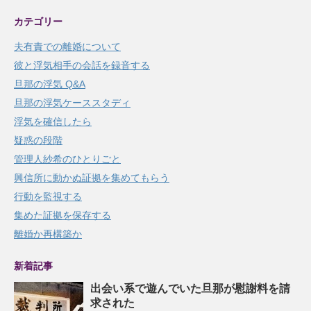
カテゴリー
夫有責での離婚について
彼と浮気相手の会話を録音する
旦那の浮気 Q&A
旦那の浮気ケーススタディ
浮気を確信したら
疑惑の段階
管理人紗希のひとりごと
興信所に動かぬ証拠を集めてもらう
行動を監視する
集めた証拠を保存する
離婚か再構築か
新着記事
出会い系で遊んでいた旦那が慰謝料を請
求された