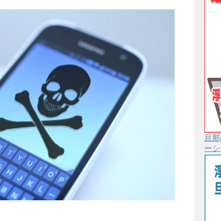
旦那
ーシ