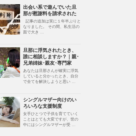
出会い系で遊んでいた旦
那が慰謝料を請求された
記事の追加は実に１年半ぶりと
なりました。 その間、私生活の
面で大き …
旦那に浮気されたとき、
誰に相談しますか？｜親･
兄弟姉妹･親友･専門家
あなたは旦那さんが確実に浮気
していると分かったとき、自分
で全てを解決しようと思い …
シングルマザー向けのい
ろいろな支援制度
女手ひとつで子供を育てていく
ことはとても大変ですが、世の
中にはシングルマザーが受 …