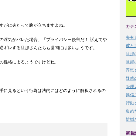
すがに夫だって腹が立ちますよね。
カテ
夫有
の浮気がバレた場合、「プライバシー侵害だ！ 訴えてや
彼と
逆ギレする旦那さんたちも世間には多いようです。
旦那
の性格によるようですけどね。
旦那
浮気
疑惑
管理
手に見るという行為は法的にはどのように解釈されるの
興信
行動
集め
離婚
新着