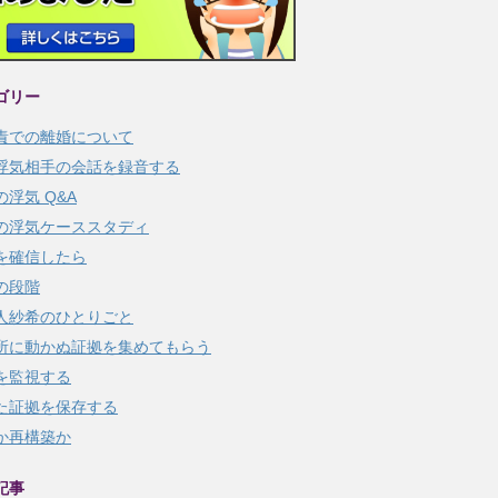
ゴリー
責での離婚について
浮気相手の会話を録音する
の浮気 Q&A
の浮気ケーススタディ
を確信したら
の段階
人紗希のひとりごと
所に動かぬ証拠を集めてもらう
を監視する
た証拠を保存する
か再構築か
記事