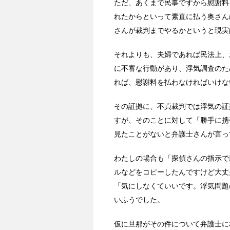
ただ、あくまで民事ですから慰謝料
れたからといって素直に払う奥さん
さんが裁判までやるかというと現実
それよりも、夫婦であれば民法上、
に不審な行動があり、浮気調査のた
れば、慰謝料を払わなければいけな
その証拠に、不貞裁判では浮気の証
すが、そのことに対して「勝手に携
見たことがないと弁護士さんが言っ
わたしの場合も「探偵さんの指示で
ルなどをコピーしたんですけど大丈
「気にしなくていいです。浮気問題
いふうでした。
仮に旦那がその件について弁護士に