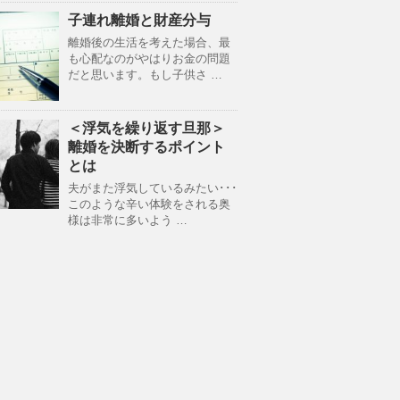
子連れ離婚と財産分与
離婚後の生活を考えた場合、最
も心配なのがやはりお金の問題
だと思います。もし子供さ …
＜浮気を繰り返す旦那＞
離婚を決断するポイント
とは
夫がまた浮気しているみたい･･･
このような辛い体験をされる奥
様は非常に多いよう …