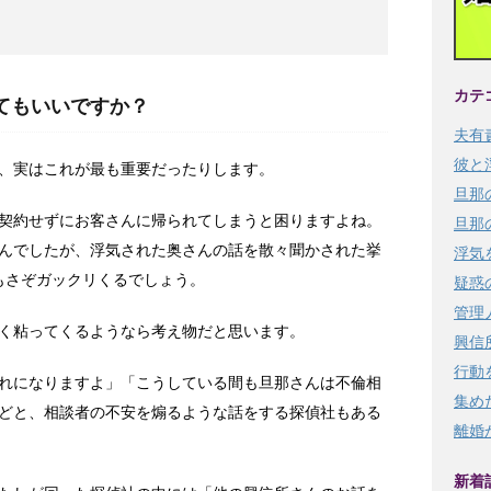
カテ
してもいいですか？
夫有
彼と
、実はこれが最も重要だったりします。
旦那
契約せずにお客さんに帰られてしまうと困りますよね。
旦那
んでしたが、浮気された奥さんの話を散々聞かされた挙
浮気
手もさぞガックリくるでしょう。
疑惑
管理
く粘ってくるようなら考え物だと思います。
興信
行動
れになりますよ」「こうしている間も旦那さんは不倫相
集め
どと、相談者の不安を煽るような話をする探偵社もある
離婚
新着