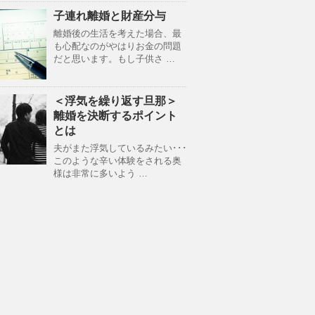
子連れ離婚と財産分与
離婚後の生活を考えた場合、最
も心配なのがやはりお金の問題
だと思います。もし子供さ …
＜浮気を繰り返す旦那＞
離婚を決断するポイント
とは
夫がまた浮気しているみたい･･･
このような辛い体験をされる奥
様は非常に多いよう …