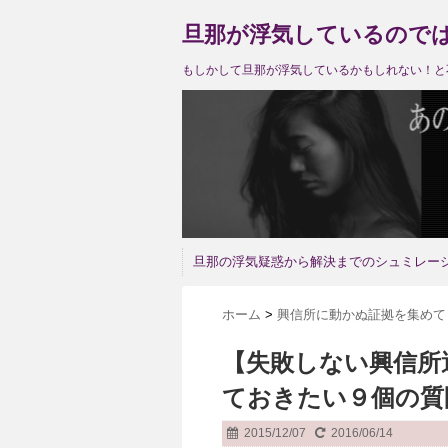
旦那が浮気しているので
もしかして旦那が浮気しているかもしれない！と
旦那の浮気疑惑から解決までのシュミレー
ホーム
>
興信所に動かぬ証拠を集めて
【失敗しない興信所
ておきたい９個の質
2015/12/07
2016/06/14