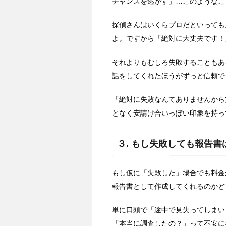
チャンスを逃がす」…このようなこ
探偵さんはいくらプロだといっても
よ。ですから「絶対に大丈夫です！
それよりもむしろ失敗することもあ
話をしてくれたほうがずっと信頼で
「絶対に失敗なんてありませんから
となく安請け合いっぽい印象を持っ
３. もし失敗しても報告
もし仮に「失敗した」場合でも料金
報告書として作成してくれるのかど
単に口頭で「途中で見失ってしま
「本当に調査したの？」って不安に