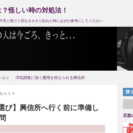
は？怪しい時の対処法！
不安と怒りと切なさが入り乱れた時にはぜひ参考にしてください
ション
浮気調査に強く費用を抑えられる興信所
もらう
>
選び】興信所へ行く前に準備し
旦那
問