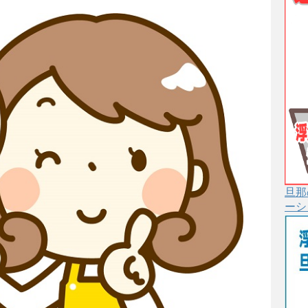
旦那
ーシ