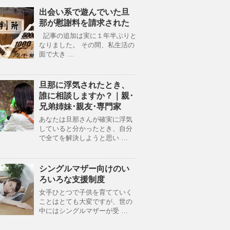
出会い系で遊んでいた旦
那が慰謝料を請求された
記事の追加は実に１年半ぶりと
なりました。 その間、私生活の
面で大き …
旦那に浮気されたとき、
誰に相談しますか？｜親･
兄弟姉妹･親友･専門家
あなたは旦那さんが確実に浮気
していると分かったとき、自分
で全てを解決しようと思い …
シングルマザー向けのい
ろいろな支援制度
女手ひとつで子供を育てていく
ことはとても大変ですが、世の
中にはシングルマザーが受 …