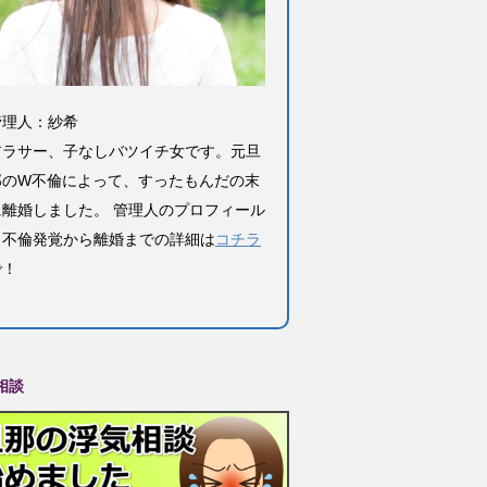
管理人：紗希
アラサー、子なしバツイチ女です。元旦
那のW不倫によって、すったもんだの末
に離婚しました。 管理人のプロフィール
と不倫発覚から離婚までの詳細は
コチラ
で！
相談