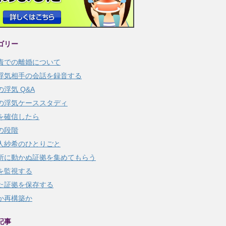
ゴリー
責での離婚について
浮気相手の会話を録音する
の浮気 Q&A
の浮気ケーススタディ
を確信したら
の段階
人紗希のひとりごと
所に動かぬ証拠を集めてもらう
を監視する
た証拠を保存する
か再構築か
記事