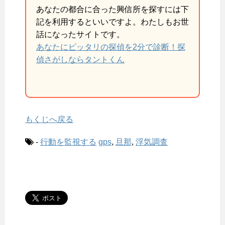
あなたの都合に合った興信所を探すには下
記を利用するといいですよ。わたしもお世
話になったサイトです。
あなたにピッタリの探偵を2分で診断！探
偵さがしならタントくん
もくじへ戻る
-
行動を監視する
gps
,
旦那
,
浮気調査