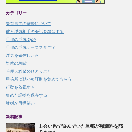
カテゴリー
夫有責での離婚について
彼と浮気相手の会話を録音する
旦那の浮気 Q&A
旦那の浮気ケーススタディ
浮気を確信したら
疑惑の段階
管理人紗希のひとりごと
興信所に動かぬ証拠を集めてもらう
行動を監視する
集めた証拠を保存する
離婚か再構築か
新着記事
出会い系で遊んでいた旦那が慰謝料を請