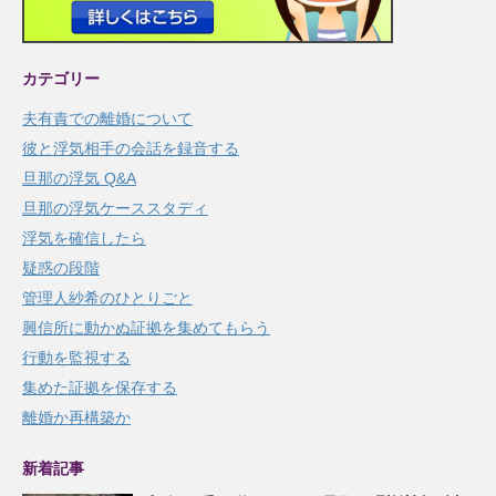
カテゴリー
夫有責での離婚について
彼と浮気相手の会話を録音する
旦那の浮気 Q&A
旦那の浮気ケーススタディ
浮気を確信したら
疑惑の段階
管理人紗希のひとりごと
興信所に動かぬ証拠を集めてもらう
行動を監視する
集めた証拠を保存する
離婚か再構築か
新着記事