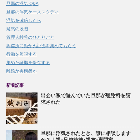
旦那の浮気 Q&A
旦那の浮気ケーススタディ
浮気を確信したら
疑惑の段階
管理人紗希のひとりごと
興信所に動かぬ証拠を集めてもらう
行動を監視する
集めた証拠を保存する
離婚か再構築か
新着記事
出会い系で遊んでいた旦那が慰謝料を請
求された
旦那に浮気されたとき、誰に相談します
か？｜親･兄弟姉妹･親友･専門家