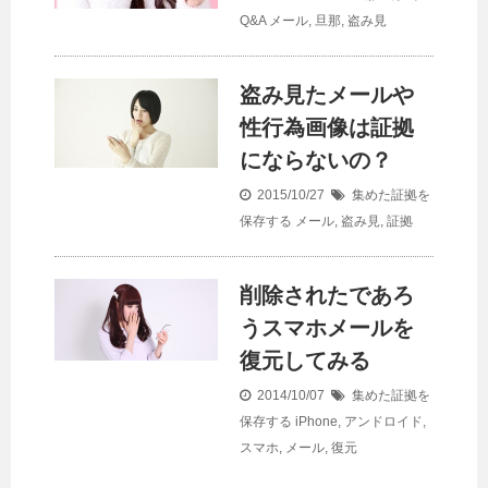
Q&A
メール
,
旦那
,
盗み見
盗み見たメールや
性行為画像は証拠
にならないの？
2015/10/27
集めた証拠を
保存する
メール
,
盗み見
,
証拠
削除されたであろ
うスマホメールを
復元してみる
2014/10/07
集めた証拠を
保存する
iPhone
,
アンドロイド
,
スマホ
,
メール
,
復元