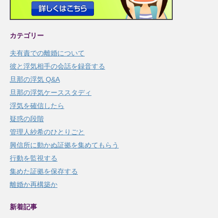
カテゴリー
夫有責での離婚について
彼と浮気相手の会話を録音する
旦那の浮気 Q&A
旦那の浮気ケーススタディ
浮気を確信したら
疑惑の段階
管理人紗希のひとりごと
興信所に動かぬ証拠を集めてもらう
行動を監視する
集めた証拠を保存する
離婚か再構築か
新着記事