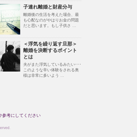
子連れ離婚と財産分与
離婚後の生活を考えた場合、最
も心配なのがやはりお金の問題
だと思います。もし子供さ …
＜浮気を繰り返す旦那＞
離婚を決断するポイント
とは
夫がまた浮気しているみたい･･･
このような辛い体験をされる奥
様は非常に多いよう …
ひ参考にしてください
rved.