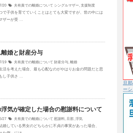
7/20
夫有責での離婚について
シングルマザー
,
支援制度
つで子供を育てていくことはとても大変ですが、世の中には
マザーが受 …
れ離婚と財産分与
7/19
夫有責での離婚について
財産分与
,
離婚
生活を考えた場合、最も心配なのがやはりお金の問題だと思
もし子供さ …
旦那
ーシ
の浮気が確定した場合の慰謝料について
5/27
夫有責での離婚について
慰謝料
,
旦那
,
浮気
結婚している男女のどちらかに不貞の事実があった場合、
れた側」には …