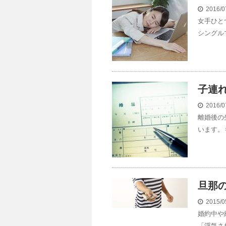
2016/0
女手ひと
シングル
子連
2016/0
離婚後の
います。
旦那
2015/0
婚約中や
「浮気さ