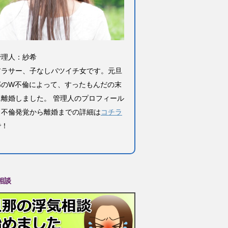
管理人：紗希
アラサー、子なしバツイチ女です。元旦
那のW不倫によって、すったもんだの末
に離婚しました。 管理人のプロフィール
と不倫発覚から離婚までの詳細は
コチラ
で！
相談