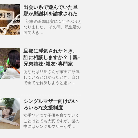
出会い系で遊んでいた旦
那が慰謝料を請求された
記事の追加は実に１年半ぶりと
なりました。 その間、私生活の
面で大き …
旦那に浮気されたとき、
誰に相談しますか？｜親･
兄弟姉妹･親友･専門家
あなたは旦那さんが確実に浮気
していると分かったとき、自分
で全てを解決しようと思い …
シングルマザー向けのい
ろいろな支援制度
女手ひとつで子供を育てていく
ことはとても大変ですが、世の
中にはシングルマザーが受 …