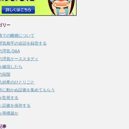
ゴリー
責での離婚について
浮気相手の会話を録音する
の浮気 Q&A
の浮気ケーススタディ
を確信したら
の段階
人紗希のひとりごと
所に動かぬ証拠を集めてもらう
を監視する
た証拠を保存する
か再構築か
記事