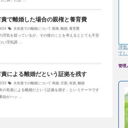
有責で離婚した場合の親権と養育費
3/24
夫有責での離婚について
親権
,
離婚
,
養育費
の浮気を疑っているが、その後のことを考えるととても不安
つい浮気調 …
浮気
てし
管理
有責による離婚だという証拠を残す
2/23
夫有責での離婚について
再婚
,
旦那
,
有責
,
離婚
夫の有責による離婚だという証拠を残す」というテーマです
事由がハッ …