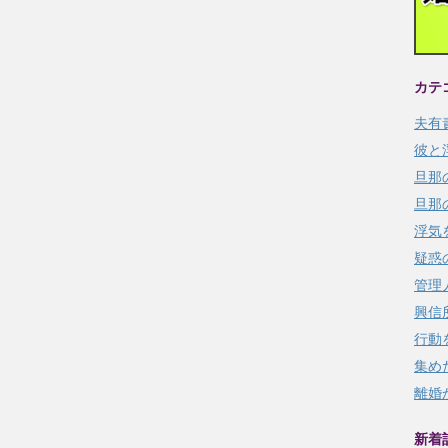
カテ
夫有
彼と
旦那
旦那
浮気
疑惑
管理
興信
行動
集め
離婚
新着