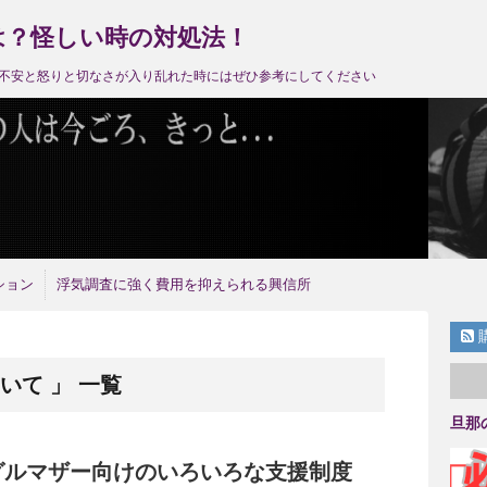
は？怪しい時の対処法！
不安と怒りと切なさが入り乱れた時にはぜひ参考にしてください
ション
浮気調査に強く費用を抑えられる興信所
いて 」 一覧
旦那
グルマザー向けのいろいろな支援制度