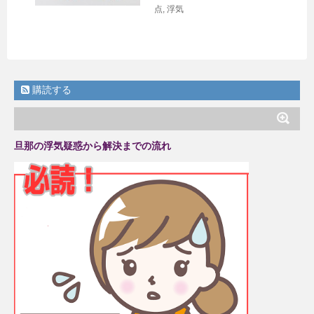
点
,
浮気
購読する
旦那の浮気疑惑から解決までの流れ