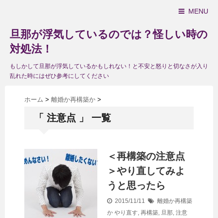
MENU
旦那が浮気しているのでは？怪しい時の
対処法！
もしかして旦那が浮気しているかもしれない！と不安と怒りと切なさが入り
乱れた時にはぜひ参考にしてください
ホーム
>
離婚か再構築か
>
「 注意点 」 一覧
＜再構築の注意点
＞やり直してみよ
うと思ったら
2015/11/11
離婚か再構築
か
やり直す
,
再構築
,
旦那
,
注意