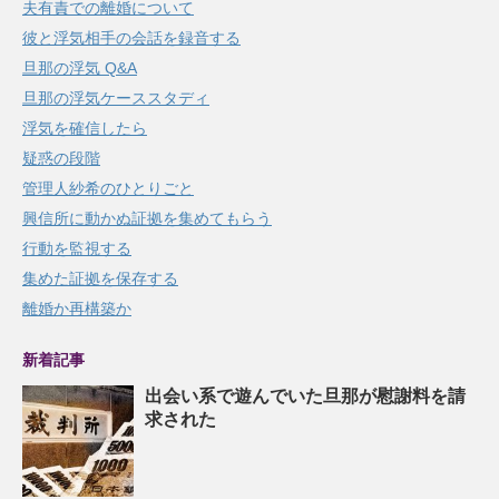
夫有責での離婚について
彼と浮気相手の会話を録音する
旦那の浮気 Q&A
旦那の浮気ケーススタディ
浮気を確信したら
疑惑の段階
管理人紗希のひとりごと
興信所に動かぬ証拠を集めてもらう
行動を監視する
集めた証拠を保存する
離婚か再構築か
新着記事
出会い系で遊んでいた旦那が慰謝料を請
求された