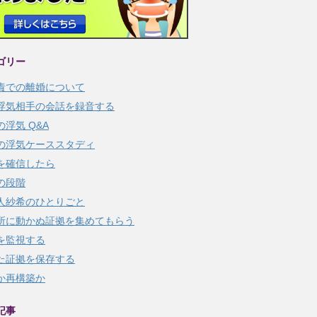
ゴリー
責での離婚について
浮気相手の会話を録音する
の浮気 Q&A
の浮気ケーススタディ
を確信したら
の段階
人紗希のひとりごと
所に動かぬ証拠を集めてもらう
を監視する
た証拠を保存する
か再構築か
記事