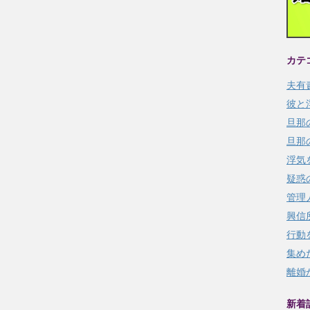
カテ
夫有
彼と
旦那
旦那
浮気
疑惑
管理
興信
行動
集め
離婚
新着