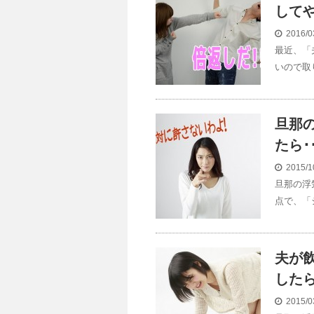
して
2016/0
最近、「
いので取
旦那
たら･･
2015/1
旦那の浮
点で、「
夫が
した
2015/0