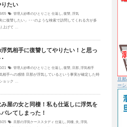
やりたい
3/05
管理人紗希のひとりごと
仕返し
,
復讐
,
浮気
夫に復讐したい」･･･のような検索で訪問してくれる方が多
り上げて …
の浮気相手に復讐してやりたい！と思っ
･
0/21
管理人紗希のひとりごと
仕返し
,
復讐
,
旦那
,
浮気相手
気相手への感情 旦那が浮気しているという事実が確定した時
旦那
ショック …
ーシ
飲み屋の女と同棲！私も仕返しに浮気を
らバレてしまった！
3/25
旦那の浮気ケーススタディ
仕返し
,
同棲
,
夫
,
浮気