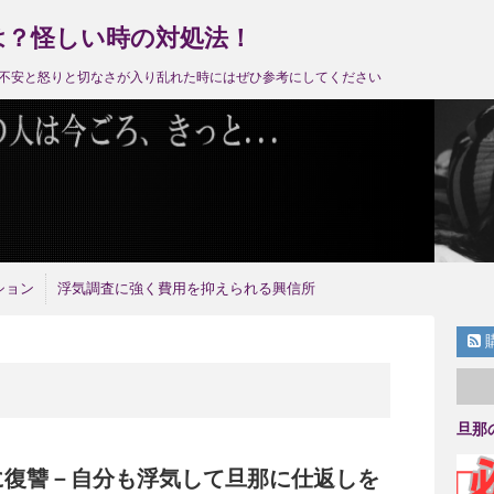
は？怪しい時の対処法！
不安と怒りと切なさが入り乱れた時にはぜひ参考にしてください
ション
浮気調査に強く費用を抑えられる興信所
旦那
に復讐－自分も浮気して旦那に仕返しを