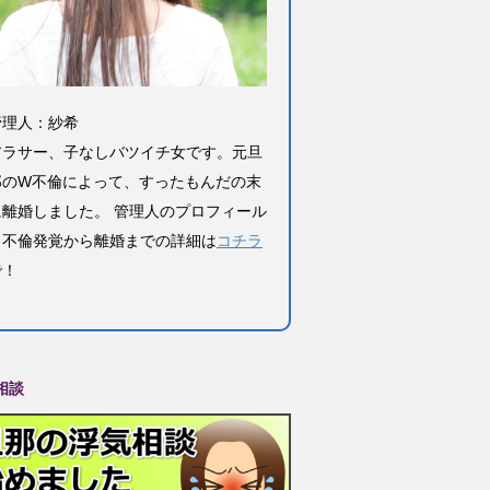
管理人：紗希
アラサー、子なしバツイチ女です。元旦
那のW不倫によって、すったもんだの末
に離婚しました。 管理人のプロフィール
と不倫発覚から離婚までの詳細は
コチラ
で！
相談