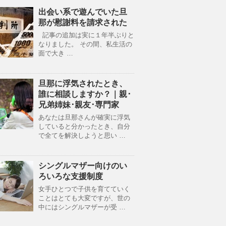
出会い系で遊んでいた旦
那が慰謝料を請求された
記事の追加は実に１年半ぶりと
なりました。 その間、私生活の
面で大き …
旦那に浮気されたとき、
誰に相談しますか？｜親･
兄弟姉妹･親友･専門家
あなたは旦那さんが確実に浮気
していると分かったとき、自分
で全てを解決しようと思い …
シングルマザー向けのい
ろいろな支援制度
女手ひとつで子供を育てていく
ことはとても大変ですが、世の
中にはシングルマザーが受 …