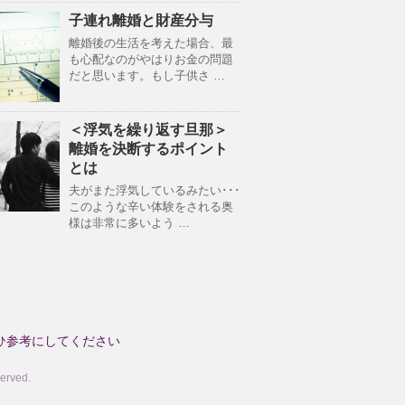
子連れ離婚と財産分与
離婚後の生活を考えた場合、最
も心配なのがやはりお金の問題
だと思います。もし子供さ …
＜浮気を繰り返す旦那＞
離婚を決断するポイント
とは
夫がまた浮気しているみたい･･･
このような辛い体験をされる奥
様は非常に多いよう …
ひ参考にしてください
rved.