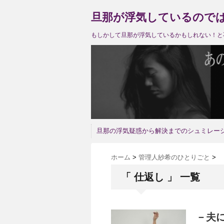
旦那が浮気しているので
もしかして旦那が浮気しているかもしれない！と
旦那の浮気疑惑から解決までのシュミレー
ホーム
>
管理人紗希のひとりごと
>
「 仕返し 」 一覧
－夫